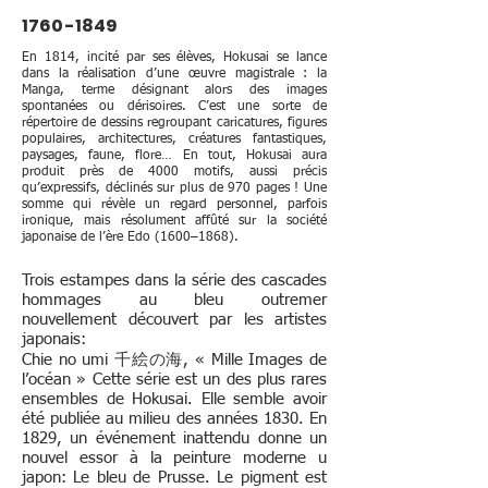
1760-1849
En 1814, incité par ses élèves, Hokusai se lance
dans la réalisation d’une œuvre magistrale : la
Manga, terme désignant alors des images
spontanées ou dérisoires. C’est une sorte de
répertoire de dessins regroupant caricatures, figures
populaires, architectures, créatures fantastiques,
paysages, faune, flore… En tout, Hokusai aura
produit près de 4000 motifs, aussi précis
qu’expressifs, déclinés sur plus de 970 pages ! Une
somme qui révèle un regard personnel, parfois
ironique, mais résolument affûté sur la société
japonaise de l’ère Edo (1600–1868).
Trois estampes dans la série des cascades
hommages au bleu outremer
nouvellement découvert par les artistes
japonais:
Chie no umi 千絵の海, « Mille Images de
l’océan » Cette série est un des plus rares
ensembles de Hokusai. Elle semble avoir
été publiée au milieu des années 1830. En
1829, un événement inattendu donne un
nouvel essor à la peinture moderne u
japon: Le bleu de Prusse. Le pigment est