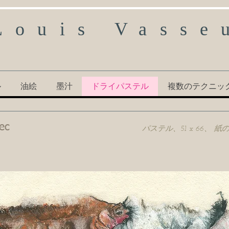
Louis Vasse
ル
油絵
墨汁
ドライパステル
複数のテクニッ
ec
パステル、51 x 66、