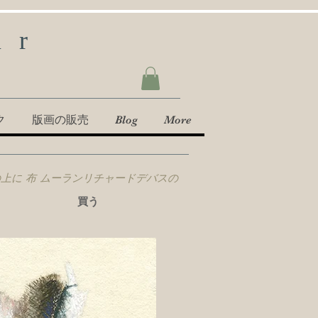
ur
ク
版画の販売
Blog
More
 紙の上に 布 ムーランリチャードデバスの
買う