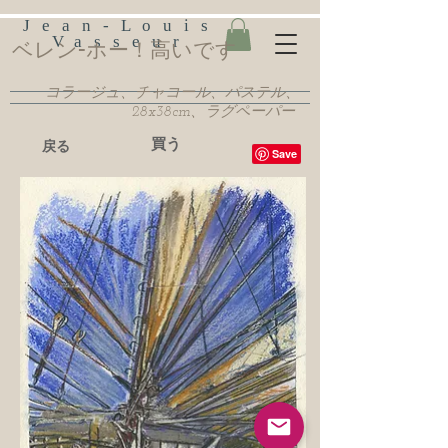
Jean-Louis
Vasseur
ベレン-ホー！高いです
コラージュ、チャコール、パステル、
28x38cm、ラグペーパー
買う
戻る