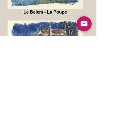
Le Belem - La Poupe
Le Belem -Phare Carré du grand
mât