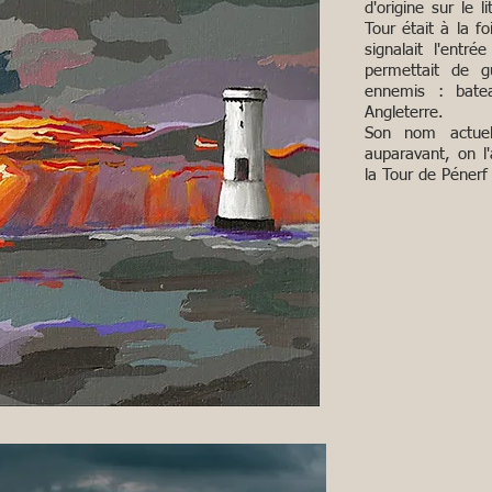
d'origine sur le l
Tour était à la fo
signalait l'entr
permettait de gu
ennemis : bate
Angleterre.
Son nom actuel
auparavant, on l'
la Tour de Pénerf