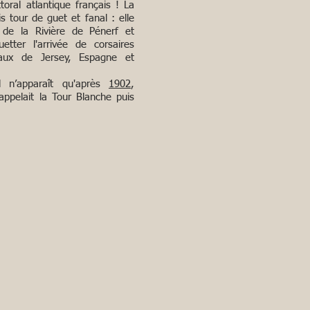
ittoral atlantique français ! La
is tour de guet et fanal : elle
ée de la Rivière de Pénerf et
etter l'arrivée de corsaires
aux de Jersey, Espagne et
 n’apparaît qu'après
1902
,
appelait la Tour Blanche puis