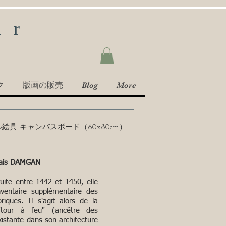
ur
ク
版画の販売
Blog
More
絵具 キャンバスボード（60x80cm）
lais DAMGAN
uite entre 1442 et 1450, elle
inventaire supplémentaire des
iques. Il s'agit alors de la
"tour à feu" (ancêtre des
istante dans son architecture