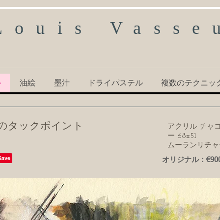
Louis Vasse
ル
油絵
墨汁
ドライパステル
複数のテクニッ
ルのタックポイント
アクリル
チャ
ー
68x51
ムーランリチャ
オリジナル：€900