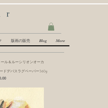
ur
ク
版画の販売
Blog
More
コール＆ルーシリオンオーカ
ードデバスラグペーパー360g
.00