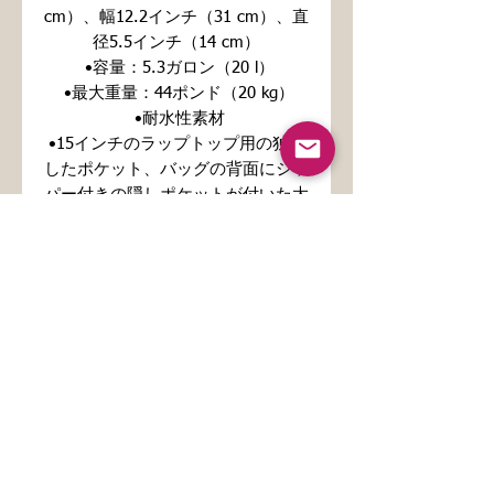
cm）、幅12.2インチ（31 cm）、直
径5.5インチ（14 cm）
 •容量：5.3ガロン（20 l）
 •最大重量：44ポンド（20 kg）
 •耐水性素材
•15インチのラップトップ用の独立
したポケット、バッグの背面にジッ
パー付きの隠しポケットが付いた大
きな内ポケット
•トップジッパーには2つのスライダ
ーがあり、各スライダーにはジッパ
ープラーが取り付けられています
•シルキーな裏地、裾の内側にパイ
プ、ソフトメッシュバック
•プラスチック製ストラップレギュ
レーターを備えたポリエステル製の
パッド入り人間工学に基づいたバッ
グストラップ
•中国から供給されたブランク製品