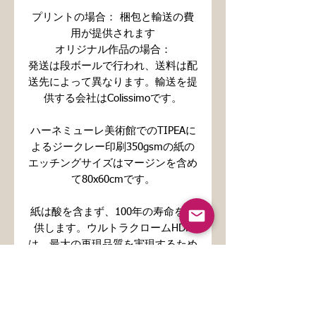
プリントの場合： 梱包と輸送の費
用が提供されます
オリジナル作品の場合：
発送は段ボールで行われ、送料は配
送先によって異なります。輸送を提
供する会社はColissimoです。
ハーネミューレ美術館でのTIPEAに
よるジークレー印刷350gsmの紙の
エッチングサイズはマージンを含め
て80x60cmです。
紙は酸を含まず、100年の寿命を提
供します。ウルトラクロームHDR
は、最大の再現品質を実現するため
に色域を拡大するオレンジインクと
グリーンインクを含む11色の印刷
システムです。