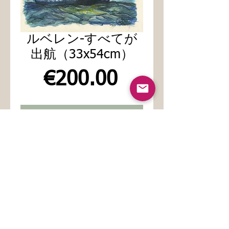
ルベレン-すべてが
出航（33x54cm）
価
€200.00
格
カートに追加する
ぼろ紙に顔料プリント
51x42cm（マージンあり）
（33x54cm）
Jean-Louis Vasseur
水銀@ me.com