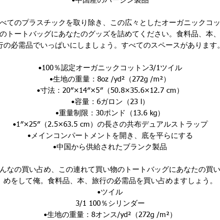
•中国産のバージン製品
べてのプラスチックを取り除き、この広々としたオーガニックコ
のトートバッグにあなたのグッズを詰めてください。食料品、本
行の必需品でいっぱいにしましょう。すべてのスペースがあります
•100％認定オーガニックコットン3/1ツイル
•生地の重量：8oz /yd²（272g /m²）
•寸法：20″×14″×5″（50.8×35.6×12.7 cm）
•容量：6ガロン（23 l）
•重量制限：30ポンド（13.6 kg）
•1″×25″（2.5×63.5 cm）の長さの共布デュアルストラップ
•メインコンパートメントを開き、底を平らにする
•中国から供給されたブランク製品
んなの
買い占め
、この連れて買い物のトートバッグにあなたの買
めをして
俺
。
食料品、本、旅行の必需品を買い占めますしょう。
•ツイル
3/1 100％シリンダー
•生地の重量：8オンス/yd²（272g /m²）