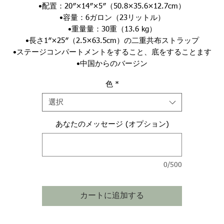
•配置：20″×14″×5″（50.8×35.6×12.7cm）
•容量：6ガロン（23リットル）
•重量量：30重（13.6 kg）
•長さ1″×25″（2.5×63.5cm）の二重共布ストラップ
•ステージコンパートメントをすること、底をすることます
•中国からのバージン
色
*
選択
あなたのメッセージ (オプション)
0/500
カートに追加する