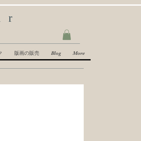
ur
ク
版画の販売
Blog
More