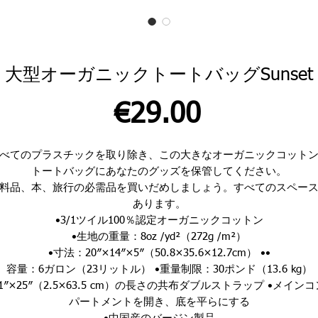
大型オーガニックトートバッグSunset
価
€29.00
格
べてのプラスチックを取り除き、この大きなオーガニックコット
トートバッグにあなたのグッズを保管してください。
料品、本、旅行の必需品を買いだめしましょう。すべてのスペー
あります。
•3/1ツイル100％認定オーガニックコットン
•生地の重量：8oz /yd²（272g /m²）
•寸法：20″×14″×5″（50.8×35.6×12.7cm）
••
容量：6ガロン（23リットル）
•重量制限：30ポンド（13.6 kg）
•1″×25″（2.5×63.5 cm）の長さの共布ダブルストラップ
•メインコ
パートメントを開き、底を平らにする