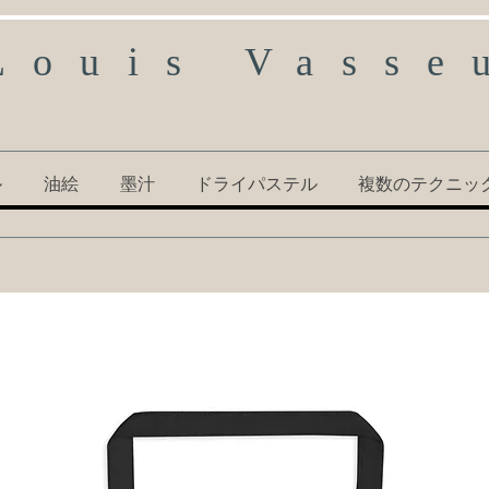
Louis Vasse
ル
油絵
墨汁
ドライパステル
複数のテクニッ