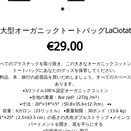
大型オーガニックトートバッグLaCiota
価
€29.00
格
べてのプラスチックを取り除き、この大きなオーガニックコット
トートバッグにあなたのグッズを保管してください。
料品、本、旅行の必需品を買いだめしましょう。すべてのスペー
あります。
•3/1ツイル100％認定オーガニックコットン
•生地の重量：8oz /yd²（272g /m²）
•寸法：20″×14″×5″（50.8×35.6×12.7cm）
••
容量：6ガロン（23リットル）
•重量制限：30ポンド（13.6 kg）
•1″×25″（2.5×63.5 cm）の長さの共布ダブルストラップ
•メインコ
パートメントを開き、底を平らにする