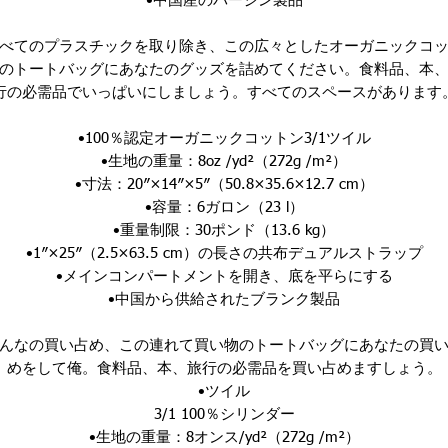
•中国産のバージン製品
べてのプラスチックを取り除き、この広々としたオーガニックコ
のトートバッグにあなたのグッズを詰めてください。食料品、本
行の必需品でいっぱいにしましょう。すべてのスペースがあります
•100％認定オーガニックコットン3/1ツイル
•生地の重量：8oz /yd²（272g /m²）
•寸法：20″×14″×5″（50.8×35.6×12.7 cm）
•容量：6ガロン（23 l）
•重量制限：30ポンド（13.6 kg）
•1″×25″（2.5×63.5 cm）の長さの共布デュアルストラップ
•メインコンパートメントを開き、底を平らにする
•中国から供給されたブランク製品
んなの
買い占め
、この連れて買い物のトートバッグにあなたの買
めをして
俺
。
食料品、本、旅行の必需品を買い占めますしょう。
•ツイル
3/1 100％シリンダー
•生地の重量：8オンス/yd²（272g /m²）