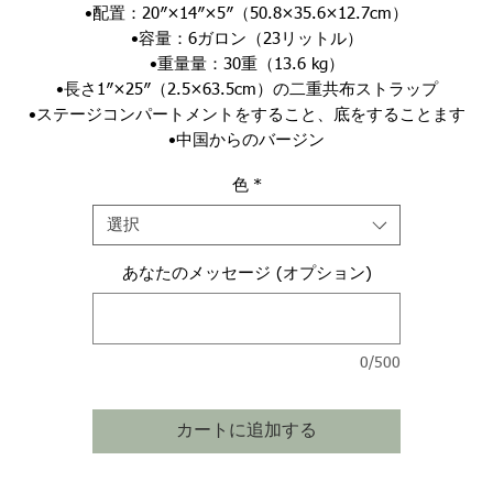
•配置：20″×14″×5″（50.8×35.6×12.7cm）
•容量：6ガロン（23リットル）
•重量量：30重（13.6 kg）
•長さ1″×25″（2.5×63.5cm）の二重共布ストラップ
•ステージコンパートメントをすること、底をすることます
•中国からのバージン
色
*
選択
あなたのメッセージ (オプション)
0/500
カートに追加する