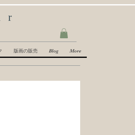
ur
ク
版画の販売
Blog
More