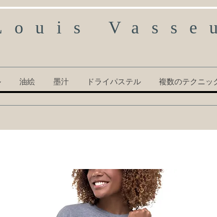
Louis Vasse
ル
油絵
墨汁
ドライパステル
複数のテクニッ